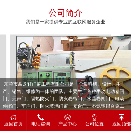
公司简介
我们是一家提供专业的互联网服务企业
东莞市鑫龙轩门窗工程有限公司是一个集科研、设计、生
产、销售、维修为一体的团队。主要生产各种手动电动卷闸
门、无声门、隔热防火门、防火卷帘门、水晶卷闸门，电动
伸缩门、车库门、防火玻璃门窗、复合门、不锈钢铝合金工
程等。
为适应客户及市场要求,对原材料采购，生产，出货严格控
返回首页
电话咨询
产品中心
公司位置
返回顶部
制，保证产品符合相应环保标淮。坚持“以质量求生存，以科