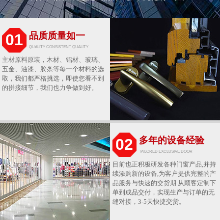
品质质量如一
01
QUALITY CONSISTENT QUALITY
主材原料原装，木材、铝材、玻璃、
五金、油漆、胶条等每一个材料的选
取，我们都严格挑选，即使您看不到
的拼接细节，我们也力争做到好。
多年的设备经验
02
TAILORED EXCLUSIVE DOOR
目前也正积极研发各种门窗产品,并持
续添购新的设备,为客户提供完整的产
品服务与快速的交货期 从顾客定制下
单到成品交付，实现生产与订单的无
缝对接，3-5天快捷交货。