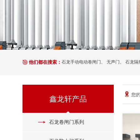
他们都在搜索：
石龙手动电动卷闸门
、
无声门
、
石龙隔
您的
鑫龙轩产品
石龙卷闸门系列