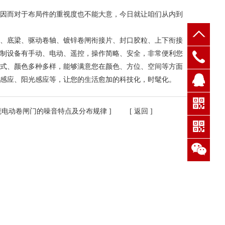
因而对于布局件的重视度也不能大意，今日就让咱们从内到
、底梁、驱动卷轴、镀锌卷闸衔接片、封口胶粒、上下衔接
制设备有手动、电动、遥控，操作简略、安全，非常便利您
式、颜色多种多样，能够满意您在颜色、方位、空间等方面
感应、阳光感应等，让您的生活愈加的科技化，时髦化。
QQ客
莞电动卷闸门的噪音特点及分布规律
] [
返回
]
服