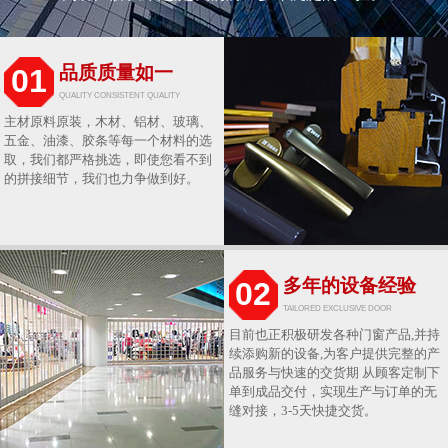
品质质量如一
01
QUALITY CONSISTENT QUALITY
主材原料原装，木材、铝材、玻璃、
五金、油漆、胶条等每一个材料的选
取，我们都严格挑选，即使您看不到
的拼接细节，我们也力争做到好。
多年的设备经验
02
TAILORED EXCLUSIVE DOOR
目前也正积极研发各种门窗产品,并持
续添购新的设备,为客户提供完整的产
品服务与快速的交货期 从顾客定制下
单到成品交付，实现生产与订单的无
缝对接，3-5天快捷交货。