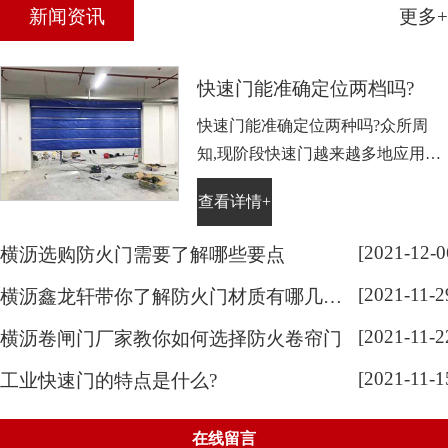
新闻资讯
更多+
技求发展”的方针，以科技支撑、规模经营的战略思想；以
诚、德、信、优为宗旨，继续奋斗、拼搏进取、再创佳绩。
并竭诚欢迎海内外同仁和广大用户光临洽谈和合作，共建鸿
快速门能准确定位两档吗?
图，同创辉煌。主要产品有手动电动卷闸门、无声门、隔热
防火门、防火卷帘门、电动伸缩门、车库门、防火玻璃门
快速门能准确定位两种吗?众所周
窗、复合门、不锈钢铝合金工程等。目前也正积极研发各种
知,现阶段快速门越来越多地应用于
门窗产品,并持续添购新的设备,为客户提供完整的产品服务与
工业生产中,因其快速、隔热、清洁
快速的交货期。
查看详情+
服务而受到众多客户的青睐。下面
快速门厂家鑫龙轩小编给大家解释
[2021-12-0
横沥选购防火门需要了解哪些要点
一下快速门能否准确定位这两个问
[2021-11-2
题。
横沥鑫龙轩带你了解防火门材质有哪几种和使用注意事项
[2021-11-2
横沥卷闸门厂家教你如何选择防火卷帘门
[2021-11-1
工业快速门的特点是什么?
在线留言