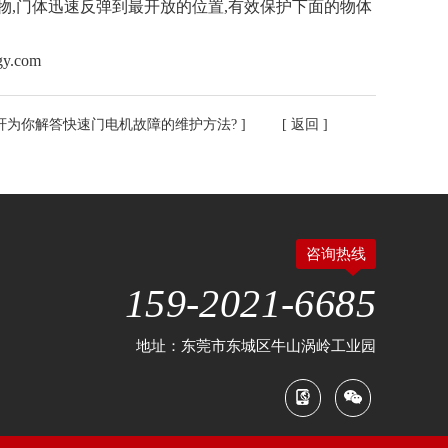
物,门体迅速反弹到最开放的位置,有效保护下面的物体
.com
轩为你解答快速门电机故障的维护方法?
] [
返回
]
咨询热线
159-2021-6685
地址：东莞市东城区牛山涡岭工业园