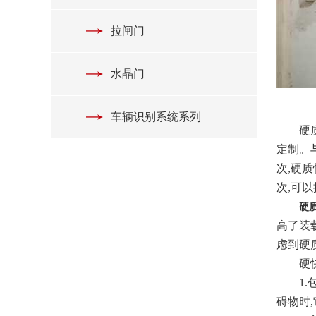
拉闸门
水晶门
车辆识别系统系列
硬质快
定制。
次,硬
次,可
硬
高了装
虑到硬
硬快门
1.包
碍物时