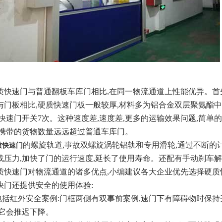
速门与普通翻板车库门相比,在同一物流通道上性能优异。首先
与门板相比,硬质快速门板一般较厚,材料多为铝合金双层聚氨酯
质快速门开关7次。这种速度差,速度差,更多的运输效果问题,简单
以携带的货物数量远远超过普通车库门。
的螺旋轨道,事故双螺旋涡轮铝轨和专用滑轮,通过不断的
质快速门
载压力,加快了门的运行速度,延长了使用寿命。还配有手动刹车解
质快速门对物流通道的诸多优点,小编建议各大企业优先选择硬质
还提供安全的使用体验:
括红外安全案例:门框两侧有双事前案例,速门下有障碍物时保持
,它会推迟下降。