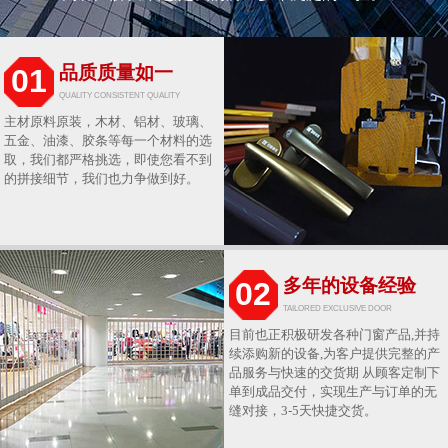
品质质量如一
01
QUALITY CONSISTENT QUALITY
主材原料原装，木材、铝材、玻璃、
五金、油漆、胶条等每一个材料的选
取，我们都严格挑选，即使您看不到
的拼接细节，我们也力争做到好。
多年的设备经验
02
TAILORED EXCLUSIVE DOOR
目前也正积极研发各种门窗产品,并持
续添购新的设备,为客户提供完整的产
品服务与快速的交货期 从顾客定制下
单到成品交付，实现生产与订单的无
缝对接，3-5天快捷交货。