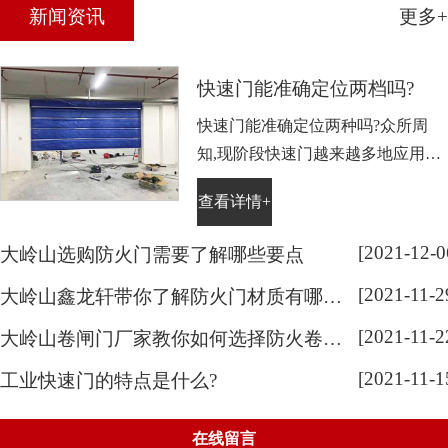
新闻资讯
更多+
技求发展”的方针，以科技支撑、规模经营的战略思想；以
诚、德、信、优为宗旨，继续奋斗、拼搏进取、再创佳绩。
并竭诚欢迎海内外同仁和广大用户光临洽谈和合作，共建鸿
快速门能准确定位两档吗?
图，同创辉煌。主要产品有手动电动卷闸门、无声门、隔热
防火门、防火卷帘门、电动伸缩门、车库门、防火玻璃门
快速门能准确定位两种吗?众所周
窗、复合门、不锈钢铝合金工程等。目前也正积极研发各种
知,现阶段快速门越来越多地应用于
门窗产品,并持续添购新的设备,为客户提供完整的产品服务与
工业生产中,因其快速、隔热、清洁
快速的交货期。
查看详情+
服务而受到众多客户的青睐。下面
快速门厂家鑫龙轩小编给大家解释
[2021-12-0
大岭山选购防火门需要了解哪些要点
一下快速门能否准确定位这两个问
[2021-11-2
题。
大岭山鑫龙轩带你了解防火门材质有哪几种和使用注意事项
[2021-11-2
大岭山卷闸门厂家教你如何选择防火卷帘门
[2021-11-1
工业快速门的特点是什么?
在线留言